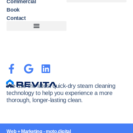
Commercial
Book
Contact
Customer Terms of Service
Terms of Use + Cookie Policy
We use the latest quick-dry steam cleaning
technology to help you experience a more
thorough, longer-lasting clean.
Web + Marketing - moto.digital