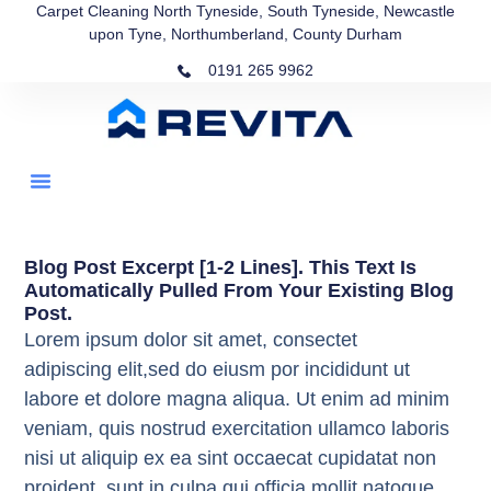
Carpet Cleaning North Tyneside, South Tyneside, Newcastle
upon Tyne, Northumberland, County Durham
0191 265 9962
Blog Post Excerpt [1-2 Lines]. This Text Is
Automatically Pulled From Your Existing Blog
Post.
Lorem ipsum dolor sit amet, consectet
adipiscing elit,sed do eiusm por incididunt ut
labore et dolore magna aliqua. Ut enim ad minim
veniam, quis nostrud exercitation ullamco laboris
nisi ut aliquip ex ea sint occaecat cupidatat non
proident, sunt in culpa qui officia mollit natoque