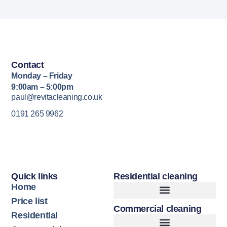
Contact
Monday – Friday
9:00am – 5:00pm
paul@revitacleaning.co.uk
0191 265 9962
Quick links
Residential cleaning
Home
Price list
Commercial cleaning
Upholstery Cleaning
Hard Floor Cleaning
Residential